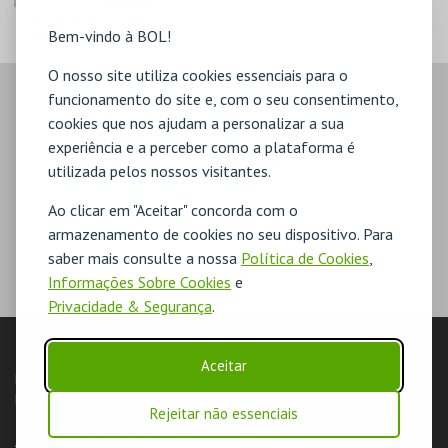
OPTIMISTA
Bem-vindo à BOL!
CÉPTICO - DIOGO
BATÁGUAS
O nosso site utiliza cookies essenciais para o
C.C. DE SANTA
funcionamento do site e, com o seu consentimento,
COMBA DÃO
cookies que nos ajudam a personalizar a sua
experiência e a perceber como a plataforma é
MAIS INFO
utilizada pelos nossos visitantes.
COMPRAR
Ao clicar em "Aceitar" concorda com o
armazenamento de cookies no seu dispositivo. Para
saber mais consulte a nossa
Política de Cookies
,
Informações Sobre Cookies
e
Privacidade & Segurança
.
LOJA
Aceitar
Pesquisar
Carrinho de compras
Eventos
Cartões
Produtos
Livro de Reclamações
Rejeitar não essenciais
AUTENTICAÇÃO